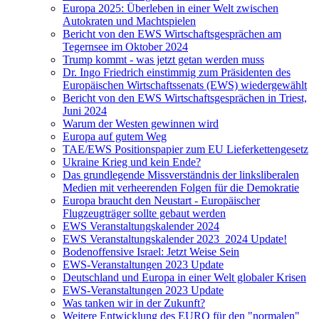
Europa 2025: Überleben in einer Welt zwischen
Autokraten und Machtspielen
Bericht von den EWS Wirtschaftsgesprächen am
Tegernsee im Oktober 2024
Trump kommt - was jetzt getan werden muss
Dr. Ingo Friedrich einstimmig zum Präsidenten des
Europäischen Wirtschaftssenats (EWS) wiedergewählt
Bericht von den EWS Wirtschaftsgesprächen in Triest,
Juni 2024
Warum der Westen gewinnen wird
Europa auf gutem Weg
TAE/EWS Positionspapier zum EU Lieferkettengesetz
Ukraine Krieg und kein Ende?
Das grundlegende Missverständnis der linksliberalen
Medien mit verheerenden Folgen für die Demokratie
Europa braucht den Neustart - Europäischer
Flugzeugträger sollte gebaut werden
EWS Veranstaltungskalender 2024
EWS Veranstaltungskalender 2023_2024 Update!
Bodenoffensive Israel: Jetzt Weise Sein
EWS-Veranstaltungen 2023 Update
Deutschland und Europa in einer Welt globaler Krisen
EWS-Veranstaltungen 2023 Update
Was tanken wir in der Zukunft?
Weitere Entwicklung des EURO für den "normalen"