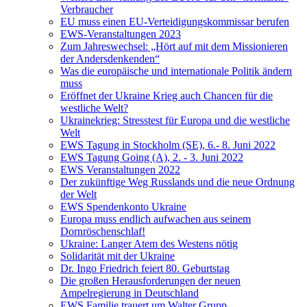
Verbraucher
EU muss einen EU-Verteidigungskommissar berufen
EWS-Veranstaltungen 2023
Zum Jahreswechsel: „Hört auf mit dem Missionieren
der Andersdenkenden“
Was die europäische und internationale Politik ändern
muss
Eröffnet der Ukraine Krieg auch Chancen für die
westliche Welt?
Ukrainekrieg: Stresstest für Europa und die westliche
Welt
EWS Tagung in Stockholm (SE), 6.- 8. Juni 2022
EWS Tagung Going (A), 2. - 3. Juni 2022
EWS Veranstaltungen 2022
Der zukünftige Weg Russlands und die neue Ordnung
der Welt
EWS Spendenkonto Ukraine
Europa muss endlich aufwachen aus seinem
Dornröschenschlaf!
Ukraine: Langer Atem des Westens nötig
Solidarität mit der Ukraine
Dr. Ingo Friedrich feiert 80. Geburtstag
Die großen Herausforderungen der neuen
Ampelregierung in Deutschland
EWS Familie trauert um Walter Grupp