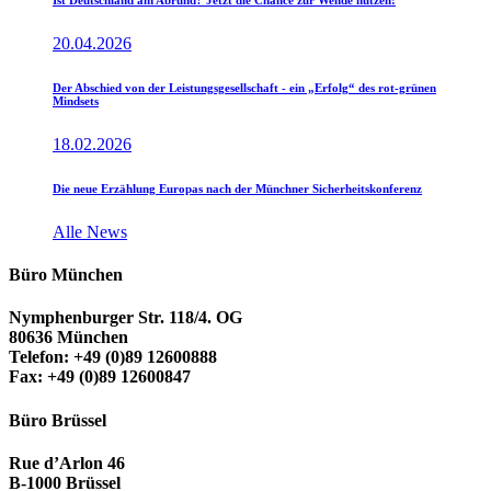
Ist Deutschland am Abrund? Jetzt die Chance zur Wende nutzen!
20.04.2026
Der Abschied von der Leistungsgesellschaft - ein „Erfolg“ des rot-grünen
Mindsets
18.02.2026
Die neue Erzählung Europas nach der Münchner Sicherheitskonferenz
Alle News
Büro München
Nymphenburger Str. 118/4. OG
80636 München
Telefon: +49 (0)89 12600888
Fax: +49 (0)89 12600847
Büro Brüssel
Rue d’Arlon 46
B-1000 Brüssel