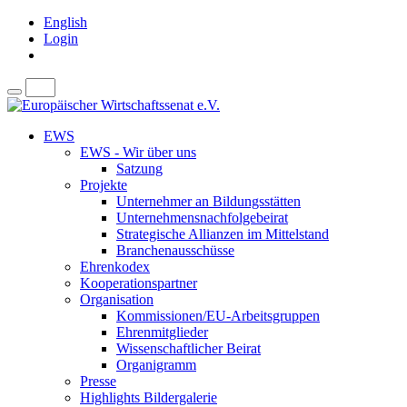
English
Login
EWS
EWS - Wir über uns
Satzung
Projekte
Unternehmer an Bildungsstätten
Unternehmensnachfolgebeirat
Strategische Allianzen im Mittelstand
Branchenausschüsse
Ehrenkodex
Kooperationspartner
Organisation
Kommissionen/EU-Arbeitsgruppen
Ehrenmitglieder
Wissenschaftlicher Beirat
Organigramm
Presse
Highlights Bildergalerie