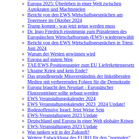
Europa 2025: Überleben in einer Welt zwischen
Autokraten und Machtspielen
Bericht von den EWS Wirtschaftsgesprächen am
Tegernsee im Oktober 2024
Trump kommt - was jetzt getan werden muss
Dr. Ingo Friedrich einstimmig zum Präsidenten des
Europäischen Wirtschaftssenats (EWS) wiedergewählt
Bericht von den EWS Wirtschaftsgesprächen in Triest,
Juni 2024
Warum der Westen gewinnen wird
Europa auf gutem Weg
TAE/EWS Positionspapier zum EU Lieferkettengesetz
Ukraine Krieg und kein Ende?
Das grundlegende Missverständnis der linksliberalen
Medien mit verheerenden Folgen für die Demokratie
Europa braucht den Neustart - Europäischer
Flugzeugträger sollte gebaut werden
EWS Veranstaltungskalender 2024
EWS Veranstaltungskalender 2023_2024 Update!
Bodenoffensive Israel: Jetzt Weise Sein
EWS-Veranstaltungen 2023 Update
Deutschland und Europa in einer Welt globaler Krisen
EWS-Veranstaltungen 2023 Update
Was tanken wir in der Zukunft?
Weitere Entwicklung des EURO für den "normalen"