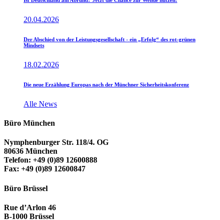
Ist Deutschland am Abrund? Jetzt die Chance zur Wende nutzen!
20.04.2026
Der Abschied von der Leistungsgesellschaft - ein „Erfolg“ des rot-grünen
Mindsets
18.02.2026
Die neue Erzählung Europas nach der Münchner Sicherheitskonferenz
Alle News
Büro München
Nymphenburger Str. 118/4. OG
80636 München
Telefon: +49 (0)89 12600888
Fax: +49 (0)89 12600847
Büro Brüssel
Rue d’Arlon 46
B-1000 Brüssel