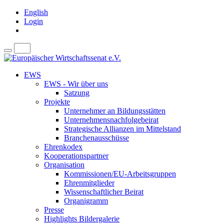
English
Login
EWS
EWS - Wir über uns
Satzung
Projekte
Unternehmer an Bildungsstätten
Unternehmensnachfolgebeirat
Strategische Allianzen im Mittelstand
Branchenausschüsse
Ehrenkodex
Kooperationspartner
Organisation
Kommissionen/EU-Arbeitsgruppen
Ehrenmitglieder
Wissenschaftlicher Beirat
Organigramm
Presse
Highlights Bildergalerie