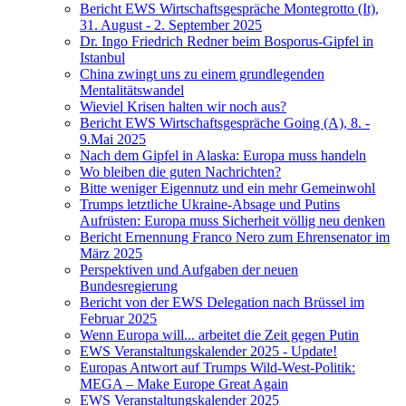
Bericht EWS Wirtschaftsgespräche Montegrotto (It),
31. August - 2. September 2025
Dr. Ingo Friedrich Redner beim Bosporus-Gipfel in
Istanbul
China zwingt uns zu einem grundlegenden
Mentalitätswandel
Wieviel Krisen halten wir noch aus?
Bericht EWS Wirtschaftsgespräche Going (A), 8. -
9.Mai 2025
Nach dem Gipfel in Alaska: Europa muss handeln
Wo bleiben die guten Nachrichten?
Bitte weniger Eigennutz und ein mehr Gemeinwohl
Trumps letztliche Ukraine-Absage und Putins
Aufrüsten: Europa muss Sicherheit völlig neu denken
Bericht Ernennung Franco Nero zum Ehrensenator im
März 2025
Perspektiven und Aufgaben der neuen
Bundesregierung
Bericht von der EWS Delegation nach Brüssel im
Februar 2025
Wenn Europa will... arbeitet die Zeit gegen Putin
EWS Veranstaltungskalender 2025 - Update!
Europas Antwort auf Trumps Wild-West-Politik:
MEGA – Make Europe Great Again
EWS Veranstaltungskalender 2025