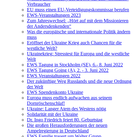
Verbraucher
EU muss einen EU-Verteidigungskommissar berufen
EWS-Veranstaltungen 2023
Zum Jahreswechsel: „Hört auf mit dem Missionieren
der Andersdenkenden“
Was die europäische und internationale Politik ändern
muss
Eröffnet der Ukraine Krieg auch Chancen für die
westliche Welt?
Ukrainekrieg: Stresstest für Europa und die westliche
Welt
EWS Tagung in Stockholm (SE), 6.- 8. Juni 2022
EWS Tagung Going (A), 2. - 3. Juni 2022
EWS Veranstaltungen 2022
Der zukünftige Weg Russlands und die neue Ordnung
der Welt
EWS Spendenkonto Ukraine
Europa muss endlich aufwachen aus seinem
Dornröschenschlaf!
Ukraine: Langer Atem des Westens nötig
Solidarität mit der Ukraine
Dr. Ingo Friedrich feiert 80. Geburtstag
Die großen Herausforderungen der neuen
Ampelregierung in Deutschland
EWS Familie trauert um Walter Grupp