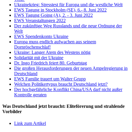
Ukrainekrieg: Stresstest für Europa und die westliche Welt
EWS Tagung in Stockholm (SE), 6.- 8. Juni 2022
EWS Tagung Going (A), 2. - 3. Juni 2022
EWS Veranstaltungen 2022
Der zukünftige Weg Russlands und die neue Ordnung der
Welt
EWS Spendenkonto Ukraine
Europa muss endlich aufwachen aus seinem
Dornröschenschlaf!
Ukraine: Langer Atem des Westens nötig
Solidarität mit der Ukraine
Dr. Ingo Friedrich feiert 80. Geburtstag
Die großen Herausforderungen der neuen Ampelregierung in
Deutschland
EWS Familie trauert um Walter Grupp
Welchen Politikertypus braucht Deutschland jetzt?
Der hochgefährliche Konflikt China/USA darf nicht außer
Kontrolle geraten
Was Deutschland jetzt braucht: Eliteförerung und strahlende
Vorbilder
Link zum Artikel