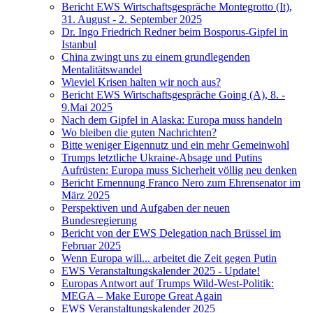
Bericht EWS Wirtschaftsgespräche Montegrotto (It),
31. August - 2. September 2025
Dr. Ingo Friedrich Redner beim Bosporus-Gipfel in
Istanbul
China zwingt uns zu einem grundlegenden
Mentalitätswandel
Wieviel Krisen halten wir noch aus?
Bericht EWS Wirtschaftsgespräche Going (A), 8. -
9.Mai 2025
Nach dem Gipfel in Alaska: Europa muss handeln
Wo bleiben die guten Nachrichten?
Bitte weniger Eigennutz und ein mehr Gemeinwohl
Trumps letztliche Ukraine-Absage und Putins
Aufrüsten: Europa muss Sicherheit völlig neu denken
Bericht Ernennung Franco Nero zum Ehrensenator im
März 2025
Perspektiven und Aufgaben der neuen
Bundesregierung
Bericht von der EWS Delegation nach Brüssel im
Februar 2025
Wenn Europa will... arbeitet die Zeit gegen Putin
EWS Veranstaltungskalender 2025 - Update!
Europas Antwort auf Trumps Wild-West-Politik:
MEGA – Make Europe Great Again
EWS Veranstaltungskalender 2025