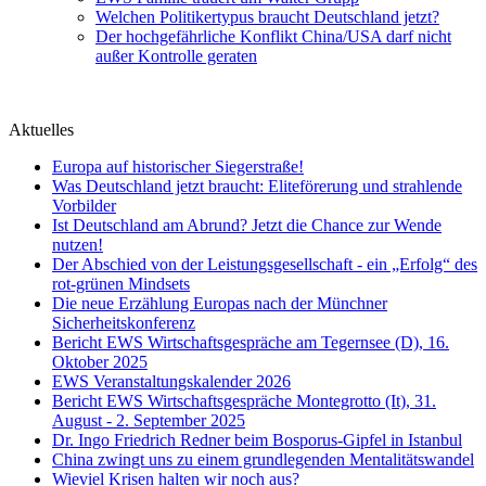
Welchen Politikertypus braucht Deutschland jetzt?
Der hochgefährliche Konflikt China/USA darf nicht
außer Kontrolle geraten
Aktuelles
Europa auf historischer Siegerstraße!
Was Deutschland jetzt braucht: Eliteförerung und strahlende
Vorbilder
Ist Deutschland am Abrund? Jetzt die Chance zur Wende
nutzen!
Der Abschied von der Leistungsgesellschaft - ein „Erfolg“ des
rot-grünen Mindsets
Die neue Erzählung Europas nach der Münchner
Sicherheitskonferenz
Bericht EWS Wirtschaftsgespräche am Tegernsee (D), 16.
Oktober 2025
EWS Veranstaltungskalender 2026
Bericht EWS Wirtschaftsgespräche Montegrotto (It), 31.
August - 2. September 2025
Dr. Ingo Friedrich Redner beim Bosporus-Gipfel in Istanbul
China zwingt uns zu einem grundlegenden Mentalitätswandel
Wieviel Krisen halten wir noch aus?