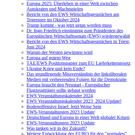
Europa 2025: Überleben in einer Welt zwischen
Autokraten und Machtspielen
Bericht von den EWS Wirtschaftsgesprächen am
Tegernsee im Oktober 2024
Trump kommt - was jetzt getan werden muss
Dr. Ingo Friedrich einstimmig zum Präsidenten des
Europäischen Wirtschaftssenats (EWS) wiedergewählt
Bericht von den EWS Wirtschaftsgesprächen in Triest,
Juni 2024
Warum der Westen gewinnen wird
Europa auf gutem Weg
TAE/EWS Positionspapier zum EU Lieferkettengesetz
Ukraine Krieg und kein Ende?
Das grundlegende Missverständnis der linksliberalen
Medien mit verheerenden Folgen für die Demokratie
Europa braucht den Neustart - Europäischer
Flugzeugträger sollte gebaut werden
EWS Veranstaltungskalender 2024
EWS Veranstaltungskalender 2023_2024 Update!
Bodenoffensive Israel: Jetzt Weise Sein
EWS-Veranstaltungen 2023 Update
Deutschland und Europa in einer Welt globaler Krisen
EWS-Veranstaltungen 2023 Update
Was tanken wir in der Zukunft?
Weitere Entwicklung des EURO für den "normalen"