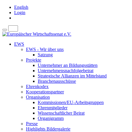
English
Login
EWS
EWS - Wir über uns
Satzung
Projekte
Unternehmer an Bildungsstätten
Unternehmensnachfolgebeirat
Strategische Allianzen im Mittelstand
Branchenausschüsse
Ehrenkodex
Kooperationspartner
Organisation
Kommissionen/EU-Arbeitsgruppen
Ehrenmitglieder
Wissenschaftlicher Beirat
Organigramm
Presse
Highlights Bildergalerie