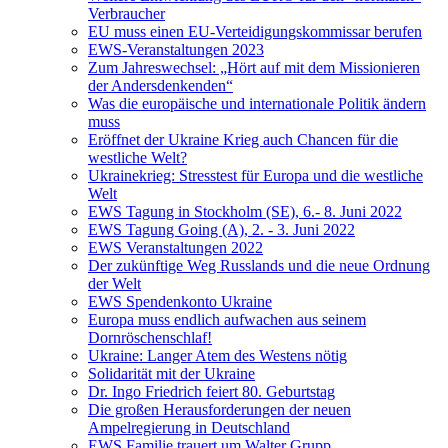
Verbraucher
EU muss einen EU-Verteidigungskommissar berufen
EWS-Veranstaltungen 2023
Zum Jahreswechsel: „Hört auf mit dem Missionieren
der Andersdenkenden“
Was die europäische und internationale Politik ändern
muss
Eröffnet der Ukraine Krieg auch Chancen für die
westliche Welt?
Ukrainekrieg: Stresstest für Europa und die westliche
Welt
EWS Tagung in Stockholm (SE), 6.- 8. Juni 2022
EWS Tagung Going (A), 2. - 3. Juni 2022
EWS Veranstaltungen 2022
Der zukünftige Weg Russlands und die neue Ordnung
der Welt
EWS Spendenkonto Ukraine
Europa muss endlich aufwachen aus seinem
Dornröschenschlaf!
Ukraine: Langer Atem des Westens nötig
Solidarität mit der Ukraine
Dr. Ingo Friedrich feiert 80. Geburtstag
Die großen Herausforderungen der neuen
Ampelregierung in Deutschland
EWS Familie trauert um Walter Grupp