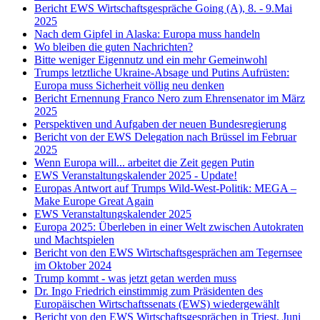
Bericht EWS Wirtschaftsgespräche Going (A), 8. - 9.Mai
2025
Nach dem Gipfel in Alaska: Europa muss handeln
Wo bleiben die guten Nachrichten?
Bitte weniger Eigennutz und ein mehr Gemeinwohl
Trumps letztliche Ukraine-Absage und Putins Aufrüsten:
Europa muss Sicherheit völlig neu denken
Bericht Ernennung Franco Nero zum Ehrensenator im März
2025
Perspektiven und Aufgaben der neuen Bundesregierung
Bericht von der EWS Delegation nach Brüssel im Februar
2025
Wenn Europa will... arbeitet die Zeit gegen Putin
EWS Veranstaltungskalender 2025 - Update!
Europas Antwort auf Trumps Wild-West-Politik: MEGA –
Make Europe Great Again
EWS Veranstaltungskalender 2025
Europa 2025: Überleben in einer Welt zwischen Autokraten
und Machtspielen
Bericht von den EWS Wirtschaftsgesprächen am Tegernsee
im Oktober 2024
Trump kommt - was jetzt getan werden muss
Dr. Ingo Friedrich einstimmig zum Präsidenten des
Europäischen Wirtschaftssenats (EWS) wiedergewählt
Bericht von den EWS Wirtschaftsgesprächen in Triest, Juni