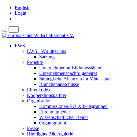
English
Login
EWS
EWS - Wir über uns
Satzung
Projekte
Unternehmer an Bildungsstätten
Unternehmensnachfolgebeirat
Strategische Allianzen im Mittelstand
Branchenausschüsse
Ehrenkodex
Kooperationspartner
Organisation
Kommissionen/EU-Arbeitsgruppen
Ehrenmitglieder
Wissenschaftlicher Beirat
Organigramm
Presse
Highlights Bildergalerie