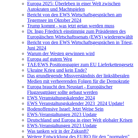
Europa 2025: Überleben in einer Welt zwischen
Autokraten und Machtspielen
Bericht von den EWS Wirtschaftsgesprächen am
Tegernsee im Oktober 2024
Trump kommt - was jetzt getan werden muss
Dr. Ingo Friedrich einstimmig zum Präsidenten des
Europäischen Wirtschaftssenats (EWS) wiedergewählt
Bericht von den EWS Wirtschaftsgesprächen in Triest,
Juni 2024
Warum der Westen gewinnen wird
Europa auf gutem Weg
TAE/EWS Positionspapier zum EU Lieferkettengesetz
Ukraine Krieg und kein Ende?
Das grundlegende Missverständnis der linksliberalen
Medien mit verheerenden Folgen für die Demokratie
Europa braucht den Neustart - Europäischer
Flugzeugträger sollte gebaut werden
EWS Veranstaltungskalender 2024
EWS Veranstaltungskalender 2023_2024 Update!
Bodenoffensive Israel: Jetzt Weise Sein
EWS-Veranstaltungen 2023 Update
Deutschland und Europa in einer Welt globaler Krisen
EWS-Veranstaltungen 2023 Update
Was tanken wir in der Zukunft?
Weitere Entwicklung des EURO für den "normalen"