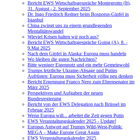
Bericht EWS Wirtschaftsgespräche Montegrotto (It),
31. August - 2. September 2025
Dr. Ingo Friedrich Redner beim Bosporus-Gipfel in
Istanbul
China zwingt uns zu einem grundlegenden
Mentalitätswandel
Wieviel Krisen halten wir noch aus?
Bericht EWS Wirtschaftsgespräche Going (A), 8. -
9.Mai 2025
Nach dem Gipfel in Alaska: Europa muss handeln
Wo bleiben die guten Nachrichten?
Bitte weniger Eigennutz und ein mehr Gemeinwohl
Trumps letztliche Ukraine-Absage und Putins
Aufrüsten: Europa muss Sicherheit völlig neu denken
Bericht Ernennung Franco Nero zum Ehrensenator im
März 2025
Perspektiven und Aufgaben der neuen
Bundesregierung
Bericht von der EWS Delegation nach Brüssel im
Februar 2025
Wenn Europa will... arbeitet die Zeit gegen Putin
EWS Veranstaltungskalender 2025 - Update!
Europas Antwort auf Trumps Wild-West-Politik:
MEGA – Make Europe Great Again
EWS Veranstaltungskalender 2025