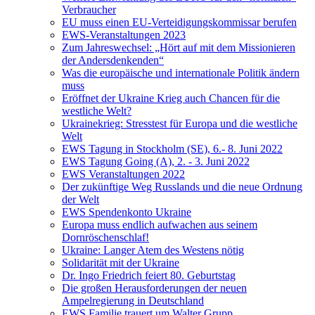
Verbraucher
EU muss einen EU-Verteidigungskommissar berufen
EWS-Veranstaltungen 2023
Zum Jahreswechsel: „Hört auf mit dem Missionieren
der Andersdenkenden“
Was die europäische und internationale Politik ändern
muss
Eröffnet der Ukraine Krieg auch Chancen für die
westliche Welt?
Ukrainekrieg: Stresstest für Europa und die westliche
Welt
EWS Tagung in Stockholm (SE), 6.- 8. Juni 2022
EWS Tagung Going (A), 2. - 3. Juni 2022
EWS Veranstaltungen 2022
Der zukünftige Weg Russlands und die neue Ordnung
der Welt
EWS Spendenkonto Ukraine
Europa muss endlich aufwachen aus seinem
Dornröschenschlaf!
Ukraine: Langer Atem des Westens nötig
Solidarität mit der Ukraine
Dr. Ingo Friedrich feiert 80. Geburtstag
Die großen Herausforderungen der neuen
Ampelregierung in Deutschland
EWS Familie trauert um Walter Grupp