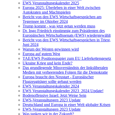
EWS Veranstaltungskalender 2025
Europa 2025: Überleben in einer Welt zwischen
Autokraten und Machtspielen
Bericht von den EWS Wirtschaftsgesprächen am
Tegernsee im Oktober 2024
Trump kommt - was jetzt getan werden muss
Dr. Ingo Friedrich einstimmig zum Präsidenten des
Europäischen Wirtschaftssenats (EWS) wiedergewählt
Bericht von den EWS Wirtschaftsgesprächen in Triest,
Juni 2024
Warum der Westen gewinnen wird
Europa auf gutem Weg
TAE/EWS Positionspapier zum EU Lieferkettengesetz
Ukraine Krieg und kein Ende?
Das grundlegende Missverständnis der linksliberalen
Medien mit verheerenden Folgen für die Demokratie
Europa braucht den Neustart - Europäischer
Flugzeugträger sollte gebaut werden
EWS Veranstaltungskalender 2024
EWS Veranstaltungskalender 2023_2024 Update!
Bodenoffensive Israel: Jetzt Weise Sein
EWS-Veranstaltungen 2023 Update
Deutschland und Europa in einer Welt globaler Krisen
EWS-Veranstaltungen 2023 Update
Was tanken wir in der Zukunft?