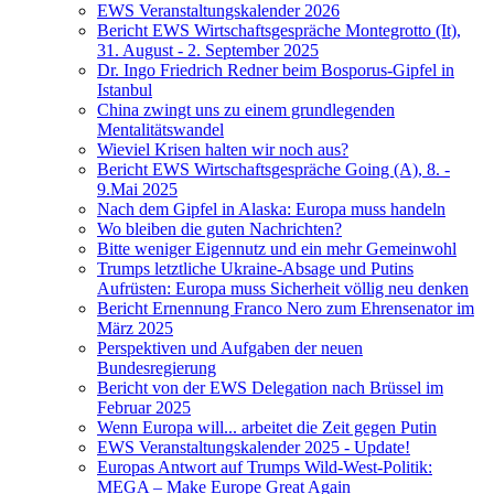
EWS Veranstaltungskalender 2026
Bericht EWS Wirtschaftsgespräche Montegrotto (It),
31. August - 2. September 2025
Dr. Ingo Friedrich Redner beim Bosporus-Gipfel in
Istanbul
China zwingt uns zu einem grundlegenden
Mentalitätswandel
Wieviel Krisen halten wir noch aus?
Bericht EWS Wirtschaftsgespräche Going (A), 8. -
9.Mai 2025
Nach dem Gipfel in Alaska: Europa muss handeln
Wo bleiben die guten Nachrichten?
Bitte weniger Eigennutz und ein mehr Gemeinwohl
Trumps letztliche Ukraine-Absage und Putins
Aufrüsten: Europa muss Sicherheit völlig neu denken
Bericht Ernennung Franco Nero zum Ehrensenator im
März 2025
Perspektiven und Aufgaben der neuen
Bundesregierung
Bericht von der EWS Delegation nach Brüssel im
Februar 2025
Wenn Europa will... arbeitet die Zeit gegen Putin
EWS Veranstaltungskalender 2025 - Update!
Europas Antwort auf Trumps Wild-West-Politik:
MEGA – Make Europe Great Again