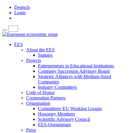
Deutsch
Login
EES
About the EES
Statutes
Projects
Entrepreneurs in Educational Institutions
Company Succession Advisory Board
Strategic Alliances with Medium-Sized
Companies
Industry Committees
Code of Honor
Cooperation Partners
Organisation
Committees/ EU Working Groups
Honorary Members
Scientific Advisory Council
EES-Organigram
Press