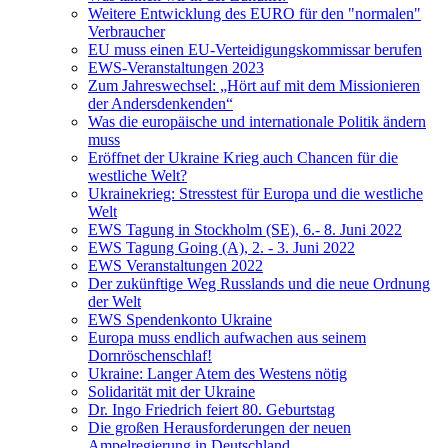
Weitere Entwicklung des EURO für den "normalen"
Verbraucher
EU muss einen EU-Verteidigungskommissar berufen
EWS-Veranstaltungen 2023
Zum Jahreswechsel: „Hört auf mit dem Missionieren
der Andersdenkenden“
Was die europäische und internationale Politik ändern
muss
Eröffnet der Ukraine Krieg auch Chancen für die
westliche Welt?
Ukrainekrieg: Stresstest für Europa und die westliche
Welt
EWS Tagung in Stockholm (SE), 6.- 8. Juni 2022
EWS Tagung Going (A), 2. - 3. Juni 2022
EWS Veranstaltungen 2022
Der zukünftige Weg Russlands und die neue Ordnung
der Welt
EWS Spendenkonto Ukraine
Europa muss endlich aufwachen aus seinem
Dornröschenschlaf!
Ukraine: Langer Atem des Westens nötig
Solidarität mit der Ukraine
Dr. Ingo Friedrich feiert 80. Geburtstag
Die großen Herausforderungen der neuen
Ampelregierung in Deutschland